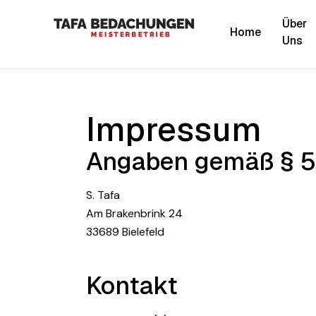
Über
Home
Uns
Home
Über Uns
Impressum
Unsere Leistu
Angaben gemäß § 
S. Tafa
Neubau und S
Am Brakenbrink 24
33689 Bielefeld
Unser Ablauf
Kontakt