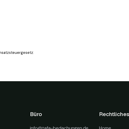
msatzsteuergesetz:
Büro
Rechtliche
info@tafa-bedachungen.de
Home